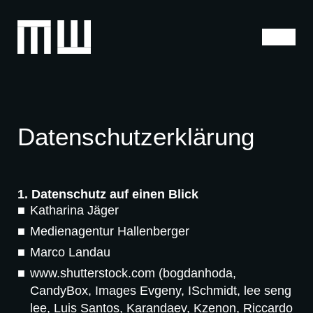
Veranstaltungen
Datenschutzerklärung
Leistungen
Über uns
1. Datenschutz auf einen Blick
Katharina Jäger
Jobs
Medienagentur Hallenberger
Marco Landau
Kontakt
www.shutterstock.com (bogdanhoda,
CandyBox, Images Evgeny, ISchmidt, lee seng
Impressum
Datenschutzerklärung
Barrierefreiheit
lee, Luis Santos, Karandaev, Kzenon, Riccardo