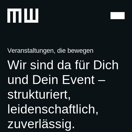
Veranstaltungen
Veranstaltungen, die bewegen
Wir sind da für Dich
Leistungen
und Dein Event –
Über uns
strukturiert,
Jobs
leidenschaftlich,
Kontakt
zuverlässig.
Impressum
Datenschutzerklärung
Barrierefreiheit